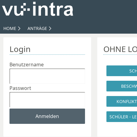
HOME
ANTRÄGE
TAGEBUCH
SCHÜLERAUFNAHME BKFH
Login
OHNE L
ANMELDUNG PERSONENDATEN
SCHÜLERANMELDUNG
AUSWAHL
Benutzername
Passwort